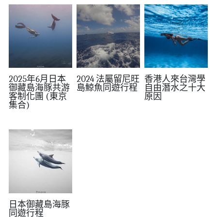
2025年6月日本
2024 法屬留尼旺
香港人來台灣學
御藏島海豚共游
島鯨魚同遊行程
自由潛水之十大
客制化團 (東京
原因
集合)
日本御藏島海豚
同遊行程