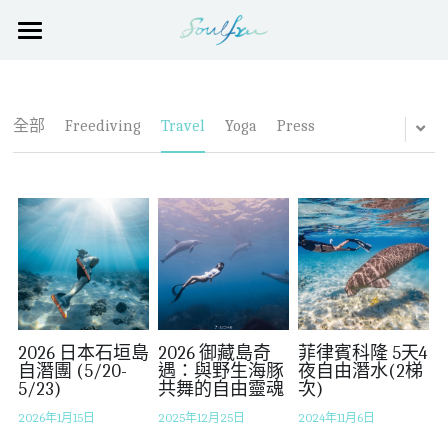
×
部落格分類
PADI 自由潛水課程 Freediving Course
所有博客分類
報名 Sign-Up
全部
Freediving
Travel
Yoga
Press
評價 Reviews
自潛訓練 Freediving Training
自潛瑜珈 Yoga for Freedivers
校友 (Soulfree Alumni)
校外生 (Guest student)
關於Soulfree
2026 日本石垣島
2026 御藏島奇
菲律賓科隆 5天4
PADI 自由潛水課程報名 Apply
自潛團 (5/20-
遇：與野生海豚
夜自由潛水(2梯
5/23)
共舞的自由靈魂
次)
2026年1月15日
2025年12月25日
2024年11月6日
POWERED BY