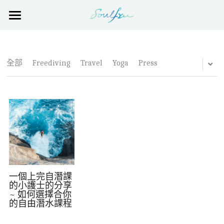
×
部落格分類
PADI 自由潛水課程 Freediving Course
所有博客分類
報名 Sign-Up
全部
Freediving
Travel
Yoga
Press
評價 Reviews
自潛訓練 Freediving Training
自潛瑜珈 Yoga for Freedivers
校友 (Soulfree Alumni)
校外生 (Guest student)
關於Soulfree
一個上完自潛課
PADI 自由潛水課程報名 Apply
的小護士的分享
~ 如何選擇合你
的自由潛水課程
POWERED BY