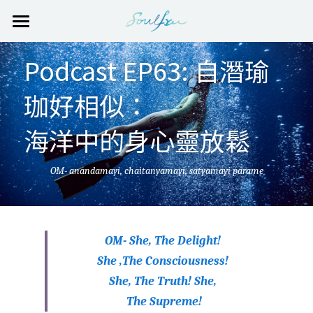
PADI 自由潛水課程 Freediving Course
Podcast EP63: 自潛瑜
報名 Sign-Up
珈好相似：
評價 Reviews
海洋中的身心靈放鬆
自潛訓練 Freediving Training
OM- anandamayi, chaitanyamayi, satyamayi parame
自潛瑜珈 Yoga for Freedivers
校友 (Soulfree Alumni)
校外生 (Guest student)
關於Soulfree
OM- She, The Delight!
PADI 自由潛水課程報名 Apply
She ,The Consciousness!
She, The Truth!
She, 
The Supreme!
POWERED BY