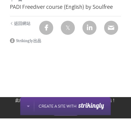
PADI Freediver course (English) by Soulfree
返回網站
Strikingly出品
此網站通過 Strikingly 創建。
立即免費擁有一個網站！
CREATE A SITE WITH
开始创建
Find Us
Call Us
LINE Chat